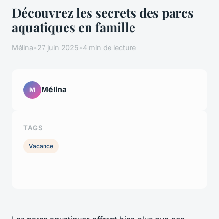
Découvrez les secrets des parcs
aquatiques en famille
Mélina
•
27 juin 2025
•
4 min de lecture
Mélina
M
TAGS
Vacance