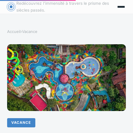
Redécouvrez l'immensité à travers le prisme des
siècles passés.
Accueil
›
Vacance
VACANCE