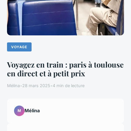
VOYAGE
Voyagez en train : paris à toulouse
en direct et à petit prix
Mélina
•
28 mars 2025
•
4 min de lecture
Mélina
M