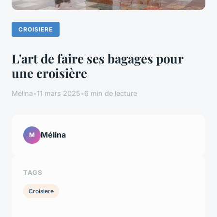
CROISIERE
L'art de faire ses bagages pour
une croisière
Mélina
•
11 mars 2025
•
6 min de lecture
Mélina
M
TAGS
Croisiere